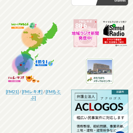
[FM21]
/
[FMレキオ]
/
[FMもと
ぶ]