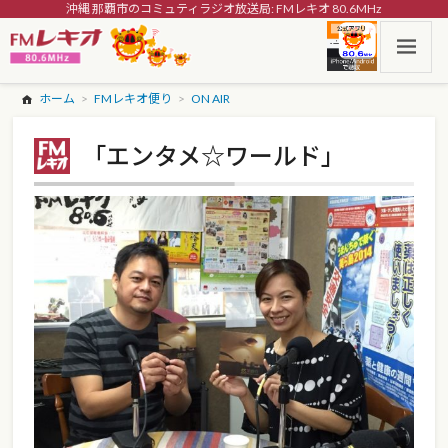
沖縄 那覇市のコミュティラジオ放送局: FMレキオ 80.6MHz
ホーム
FMレキオ便り
ON AIR
「エンタメ☆ワールド」