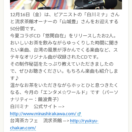
12月16日（金）は、ピアニストの「白川ミナ」さん
と流求茶館オーナーの「山城豊」さんをお迎えする
50分間です。
今夏コラボCD「悠閑自在」をリリースしたお2人。
おいしいお茶を飲みながらゆっくりした時間に聞き
たい楽曲、台湾の風景が浮かんでくる楽曲など、ス
テキなオリジナル曲が収録されたCDです。
その制作秘話をたっぷり教えていただきましたの
で、ぜひお聴きください。もちろん楽曲も紹介しま
す♪
温かなお茶をいただきながらホッとひと息つきたく
なる、今月の「エンタメ☆ワールド」です（パーソ
ナリティー：饒波貴子）
白川ミナ 公式サイト —>
http://www.minashirakawa.com/
台湾茶カフェ 流求茶館 —>
http://ryukyu-
chakan.com/