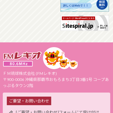
ＦＭ琉球株式会社 (FMレキオ)
〒900-0006 沖縄県那覇市おもろまち3丁目3番1号 コープあ
っぷるタウン2階
ご要望・お問い合わせ
[ご要望・お問い合わせ]フォームにて受け付け