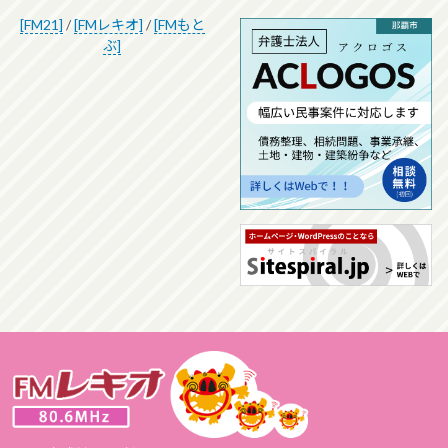
[FM21]
/
[FMレキオ]
/
[FMもと
ぶ]