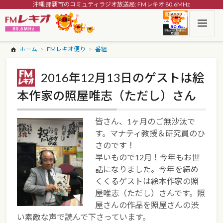
沖縄 那覇市のコミュティラジオ放送局: FMレキオ 80.6MHz
ホーム
FMレキオ便り
番組
2016年12月13日のゲストは絵
本作家の照屋唯志（ただし）さん
皆さん、1ヶ月のご無沙汰で
す。マナティ教授＆研究員のひ
さのです！
早いもので12月！今年もお世
話になりました。今年を締め
くくるゲストは絵本作家の照
屋唯志（ただし）さんです。照
屋さんの作品を照屋さんの渋
い素敵な声で読んで下さっています。