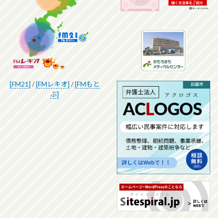
[FM21]
/
[FMレキオ]
/
[FMもと
ぶ]