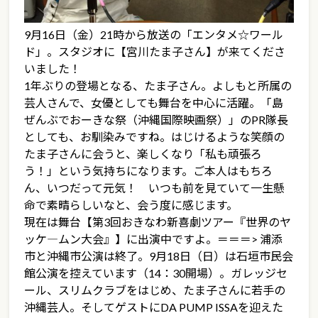
9月16日（金）21時から放送の「エンタメ☆ワール
ド」。スタジオに【宮川たま子さん】が来てくださ
いました！
1年ぶりの登場となる、たま子さん。よしもと所属の
芸人さんで、女優としても舞台を中心に活躍。「島
ぜんぶでおーきな祭（沖縄国際映画祭）」のPR隊長
としても、お馴染みですね。はじけるような笑顔の
たま子さんに会うと、楽しくなり「私も頑張ろ
う！」という気持ちになります。ご本人はもちろ
ん、いつだって元気！ いつも前を見ていて一生懸
命で素晴らしいなと、会う度に感じます。
現在は舞台【第3回おきなわ新喜劇ツアー『世界のヤ
ッケ―ムン大会』】に出演中ですよ。＝＝＝> 浦添
市と沖縄市公演は終了。9月18日（日）は石垣市民会
館公演を控えています（14：30開場）。ガレッジセ
ール、スリムクラブをはじめ、たま子さんに若手の
沖縄芸人。そしてゲストにDA PUMP ISSAを迎えた