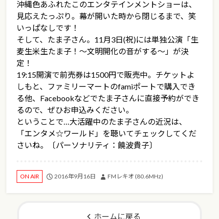
沖縄色あふれたこのエンタテインメントショーは、
見応えたっぷり。幕が開いた時から閉じるまで、笑
いっぱなしです！
そして、たま子さん。11月3日(祝)には単独公演「生
麦生米生たま子！～文明開化の音がする～」が決
定！
19:15開演で前売券は1500円で販売中。チケットよ
しもと、ファミリーマートのfamiポートで購入でき
る他、Facebookなどでたま子さんに直接予約ができ
るので、ぜひお申込みください。
ということで…大活躍中のたま子さんの近況は、
「エンタメ☆ワールド」を聴いてチェックしてくだ
さいね。〔パーソナリティ：饒波貴子〕
2016年9月16日
FMレキオ (80.6MHz)
ON AIR
ホームに戻る