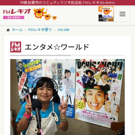
沖縄 那覇市のコミュティラジオ放送局: FMレキオ 80.6MHz
ホーム
FMレキオ便り
ON AIR
エンタメ☆ワールド