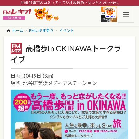
沖縄 那覇市のコミュティラジオ放送局: FMレキオ 80.6MHz
ホーム
FMレキオ便り
イベント
高橋歩in OKINAWAトークラ
イブ
日時:
10月9日
(Sun)
場所:
北谷町美浜メディアステーション