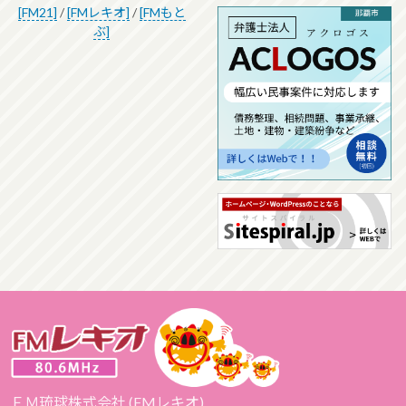
[FM21]
/
[FMレキオ]
/
[FMもと
ぶ]
ＦＭ琉球株式会社 (FMレキオ)