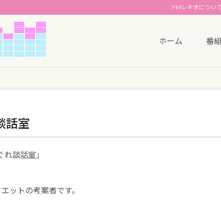
FMレキオについ
ホーム
番
談話室
ぐれ談話室」
。
イエットの考案者です。