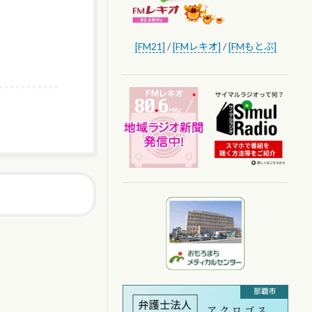
[FM21]
/
[FMレキオ]
/
[FMもとぶ]