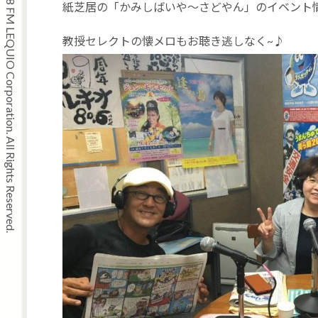
Copyright © 2008 FM LEQUIO Corporation. All Rights Reserved.
紙芝居の「かみしばいや〜さどやん」のイベント
教授セレクトの懐メロもお聴き逃しなく~♪