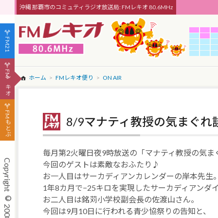
沖縄 那覇市のコミュティラジオ放送局: FMレキオ 80.6MHz
FM21
FMレキオ
ホーム
FMレキオ便り
ON AIR
FMもとぶ
8/9マナティ教授の気まぐれ
毎月第2火曜日夜9時放送の「マナティ教授の気ま
今回のゲストは素敵なおふたり♪
お一人目はサーカディアンカレンダーの岸本先生
1年8カ月で−25キロを実現したサーカディアンダ
お二人目は銘苅小学校副会長の佐渡山さん。
今回は9月10日に行われる青少協祭りの告知と、