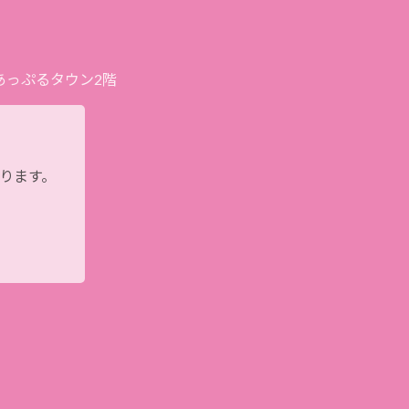
プあっぷるタウン2階
おります。