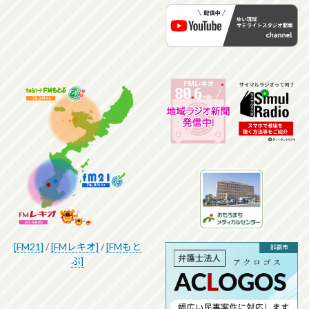
[FM21]
/
[FMレキオ]
/
[FMもと
ぶ]