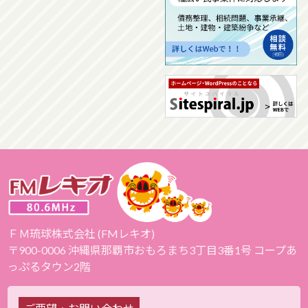
ＦＭ琉球株式会社 (FMレキオ)
〒900-0006 沖縄県那覇市おもろまち3丁目3番1号 コープあ
っぷるタウン2階