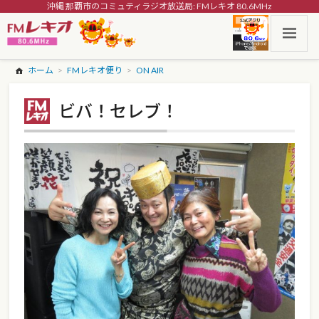
沖縄 那覇市のコミュティラジオ放送局: FMレキオ 80.6MHz
ホーム
FMレキオ便り
ON AIR
ビバ！セレブ！