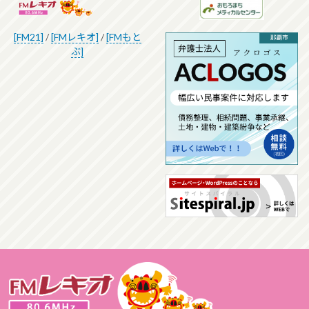
[FM21]
/
[FMレキオ]
/
[FMもと
ぶ]