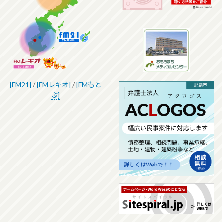
[FM21]
/
[FMレキオ]
/
[FMもと
ぶ]