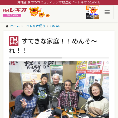
沖縄 那覇市のコミュティラジオ放送局: FMレキオ 80.6MHz
ホーム
FMレキオ便り
ON AIR
すてきな家庭！！めんそ～
れ！！