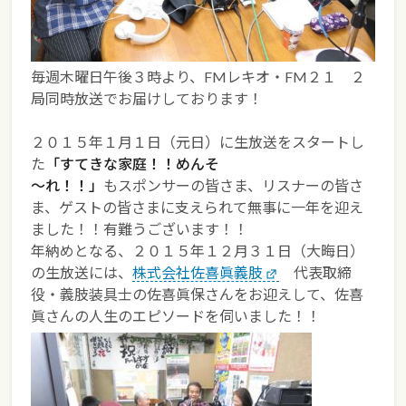
毎週木曜日午後３時より、FMレキオ・FM２１ ２
局同時放送でお届けしております！
２０１５年１月１日（元日）に生放送をスタートし
た
「すてきな家庭！！めんそ
～れ！！」
もスポンサーの皆さま、リスナーの皆さ
ま、ゲストの皆さまに支えられて無事に一年を迎え
ました！！有難うございます！！
年納めとなる、２０１５年１２月３１日（大晦日）
の生放送には、
株式会社佐喜眞義肢
代表取締
役・義肢装具士の佐喜眞保さんをお迎えして、佐喜
眞さんの人生のエピソードを伺いました！！