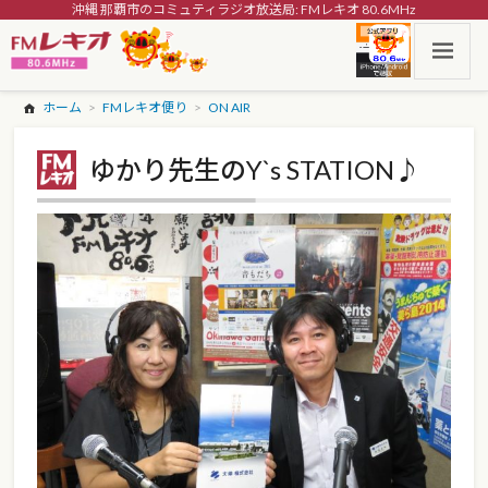
沖縄 那覇市のコミュティラジオ放送局: FMレキオ 80.6MHz
ホーム
FMレキオ便り
ON AIR
ゆかり先生のY`s STATION♪