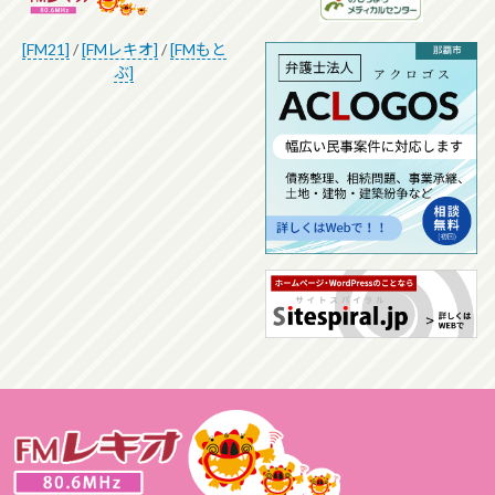
[FM21]
/
[FMレキオ]
/
[FMもと
ぶ]