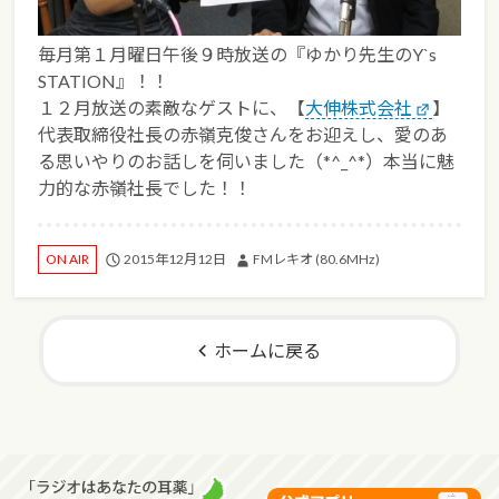
毎月第１月曜日午後９時放送の『ゆかり先生のY`s
STATION』！！
１２月放送の素敵なゲストに、【
大伸株式会社
】
代表取締役社長の赤嶺克俊さんをお迎えし、愛のあ
る思いやりのお話しを伺いました（*^_^*）本当に魅
力的な赤嶺社長でした！！
2015年12月12日
FMレキオ (80.6MHz)
ON AIR
ホームに戻る