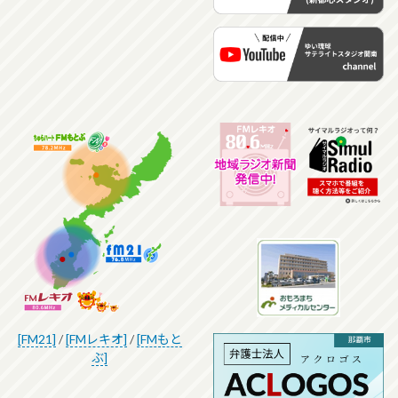
[FM21]
/
[FMレキオ]
/
[FMもと
ぶ]