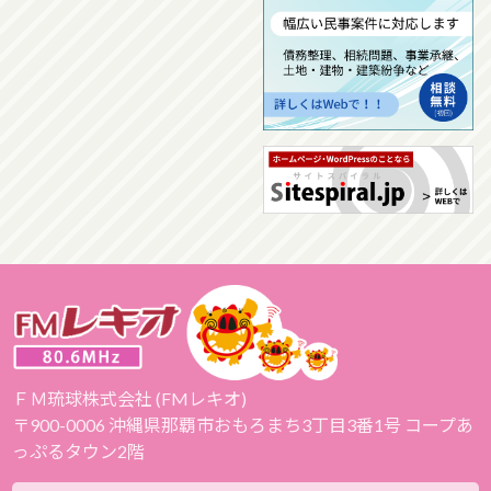
ＦＭ琉球株式会社 (FMレキオ)
〒900-0006 沖縄県那覇市おもろまち3丁目3番1号 コープあ
っぷるタウン2階