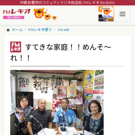
沖縄 那覇市のコミュティラジオ放送局: FMレキオ 80.6MHz
ホーム
FMレキオ便り
ON AIR
すてきな家庭！！めんそ～
れ！！