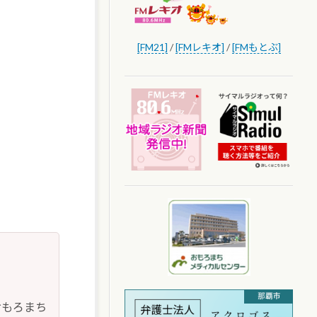
[FM21]
/
[FMレキオ]
/
[FMもとぶ]
おもろまち