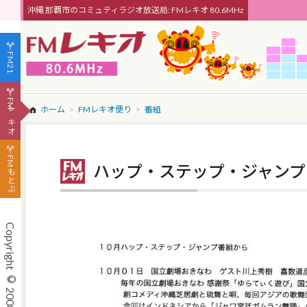
沖縄 那覇市のコミュティラジオ放送局: FMレキオ 80.6MHz
FM21
FMレキオ
ホーム
FMレキオ便り
番組
FMもとぶ
ハップ・ステップ・ジャンプ