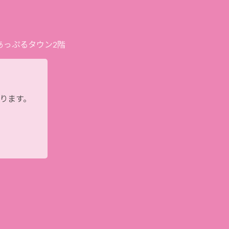
プあっぷるタウン2階
おります。