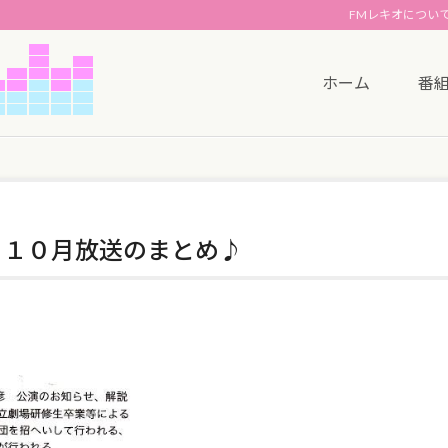
FMレキオについ
ホーム
番
 １０月放送のまとめ♪