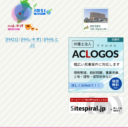
[FM21]
/
[FMレキオ]
/
[FMもと
ぶ]