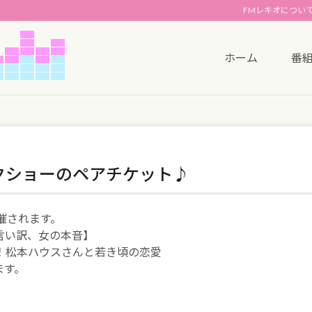
FMレキオについ
ホーム
番
ークショーのペアチケット♪
催されます。
男の言い訳、女の本音】
！松本ハウスさんと若き頃の恋愛
ます。