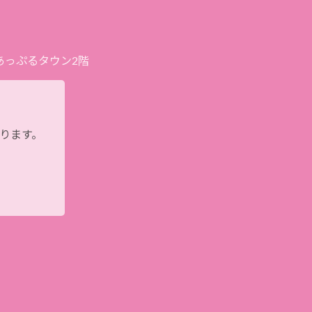
プあっぷるタウン2階
おります。