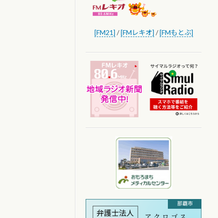
[FM21]
/
[FMレキオ]
/
[FMもとぶ]