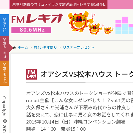
沖縄 那覇市のコミュティラジオ放送局: FMレキオ 80.6MHz
FM21
FMレキオ
ホーム
FMレキオ便り
リスナープレゼント
FMもとぶ
オアシズVS松本ハウス ト
オアシズVS松本ハウスのトークショーが沖縄で開
re.cott主催【こんな女にダレがした！？vol.1
大久保さんと光浦さんが下積み時代からの仲良し
話を交えて、恋に仕事に男と女のお話をしてくれ
2015年10月4日（日）沖縄コンベンション劇場
開場：14：30 開演15：00