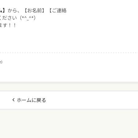
ム】
から、【お名前】【ご連絡
さい（*^_^*）
ます！！
z)
ホームに戻る