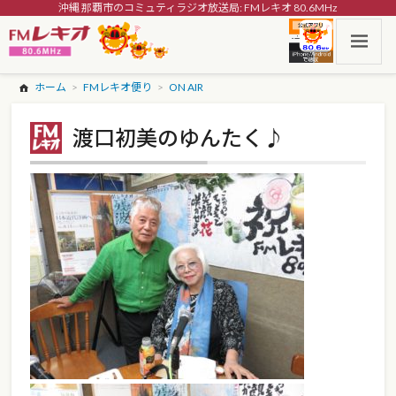
沖縄 那覇市のコミュティラジオ放送局: FMレキオ 80.6MHz
ホーム
FMレキオ便り
ON AIR
渡口初美のゆんたく♪