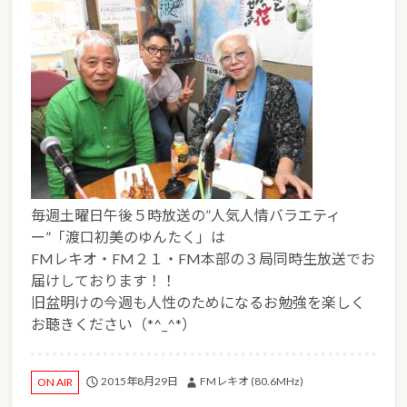
毎週土曜日午後５時放送の”人気人情バラエティ
ー”「渡口初美のゆんたく」は
FMレキオ・FM２１・FM本部の３局同時生放送でお
届けしております！！
旧盆明けの今週も人性のためになるお勉強を楽しく
お聴きください（*^_^*）
2015年8月29日
FMレキオ (80.6MHz)
ON AIR