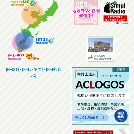
[FM21]
/
[FMレキオ]
/
[FMもと
ぶ]