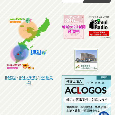
[FM21]
/
[FMレキオ]
/
[FMもと
ぶ]