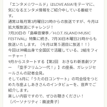
「エンタメ☆ワールド」はLOVE ASIA!をテーマに、
気になるエンタメ情報をご紹介中している番組で
す。
通常は毎月第3月曜日21時からの放送ですが、今月は
拡大版放送にチャレンジ！
7月20日の「島嶼音樂季／H.O.T. ISLAND MUSIC
FESTIVAL」特集に続き、7月30日木曜日21時からも
放送いたします。（今月は第５週目に放送！！）
今回は沖縄出身で全国区で活躍している、2組をフィ
ーチャー！
9月からスタートする【第2回 おきなわ新喜劇ツア
ー 「空手フリムン一代！」】の座長、ガレッジセ
ールさんの記者会見。
そして6月に「うたの日コンサート」の司会役をつと
めた与座よしあきさんのインタビューを、音声でご
紹介します。
楽しい内容ですので、ぜひお聴きください！
〔パーソナリティ：饒波貴子〕