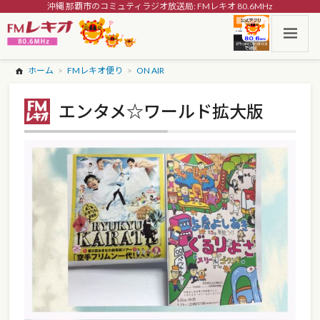
沖縄 那覇市のコミュティラジオ放送局: FMレキオ 80.6MHz
ホーム
FMレキオ便り
ON AIR
エンタメ☆ワールド拡大版