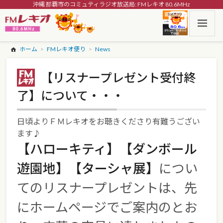
沖縄 那覇市のコミュティラジオ放送局: FMレキオ 80.6MHz
ホーム
FMレキオ便り
News
【リスナープレゼント受付終
了】について・・・
日頃よりＦＭレキオをお聴きくださり有難うござい
ます♪
【ハローキティ】【ダンボール
遊園地】【ターシャ展】
につい
てのリスナープレゼントは、先
にホームページでご案内のとお