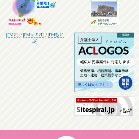
[FM21]
/
[FMレキオ]
/
[FMもと
ぶ]