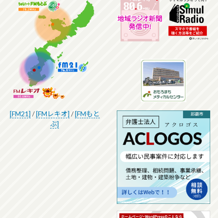
[FM21]
/
[FMレキオ]
/
[FMもと
ぶ]