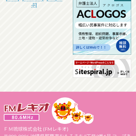
ぶ]
ＦＭ琉球株式会社 (FMレキオ)