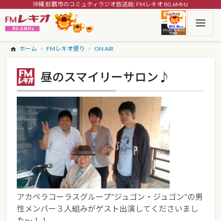
沖縄 那覇市のコミュティラジオ放送局: FMレキオ 80.6MHz
ホーム
FMレキオ便り
ON AIR
昼のスマイリーサロン♪
アカペラコーラスグループ”ジュゴン・ジュゴン”の男
性メンバー３人組みがゲスト出演してくださいまし
た～！！