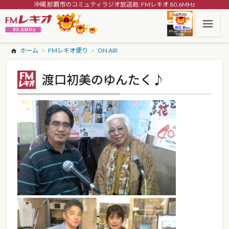
沖縄 那覇市のコミュティラジオ放送局: FMレキオ 80.6MHz
ホーム
FMレキオ便り
ON AIR
渡口初美のゆんたく♪