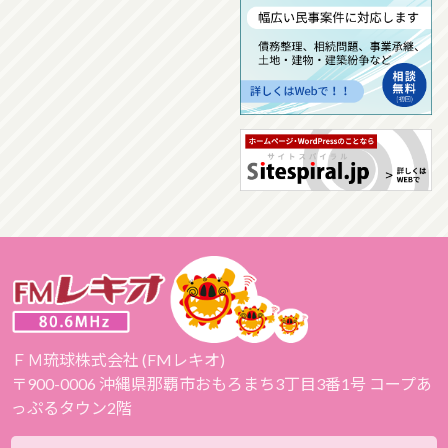
ＦＭ琉球株式会社 (FMレキオ)
〒900-0006 沖縄県那覇市おもろまち3丁目3番1号 コープあ
っぷるタウン2階