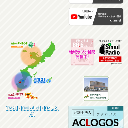
[FM21]
/
[FMレキオ]
/
[FMもと
ぶ]