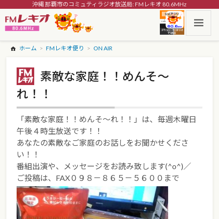
沖縄 那覇市のコミュティラジオ放送局: FMレキオ 80.6MHz
ホーム
FMレキオ便り
ON AIR
素敵な家庭！！めんそ～
れ！！
「素敵な家庭！！めんそ～れ！！」は、毎週木曜日
午後４時生放送です！！
あなたの素敵なご家庭のお話しをお聞かせくださ
い！！
番組出演や、メッセージをお読み致します(^o^)／
ご投稿は、FAX０９８－８６５－５６００まで