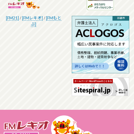
[FM21]
/
[FMレキオ]
/
[FMもと
ぶ]