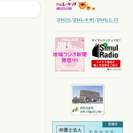
[FM21]
/
[FMレキオ]
/
[FMもとぶ]