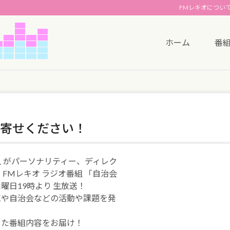
FMレキオについ
ホーム
番
寄せください！
博人 がパーソナリティー、ディレク
 FMレキオ ラジオ番組 「自治会
曜日19時より 生放送！
域や自治会などの活動や課題を発
！
った番組内容をお届け！