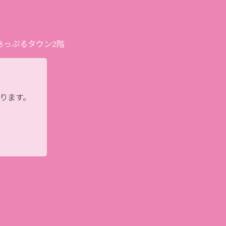
プあっぷるタウン2階
おります。