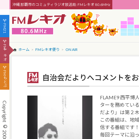
沖縄 那覇市のコミュティラジオ放送局: FMレキオ 80.6MHz
FM21
FMレキオ
ホーム
FMレキオ便り
ON AIR
FMもとぶ
自治会だよりへコメントをお
FLAME9 西平
ターを務めている
だより」は第２木
この番組は、地
信する番組です
毎回テーマに沿