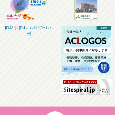
[FM21]
/
[FMレキオ]
/
[FMもと
ぶ]