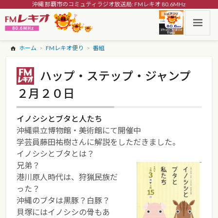
沖縄 那覇市のコミュティラジオ放送局: FMレキオ 80.6MHz
ホーム
FMレキオ便り
番組
ハップ・ステップ・ジャンプ
２月２０日
イノシシとブタと人たち
沖縄県立博物館・美術館にて開催中
学芸員藤田祐樹さんに解説をしただきました。
イノシシとブタとは？
兄弟？
港川原人時代は、狩猟民族だ
った？
沖縄のブタは黒豚？白豚？
貝塚にはイノシシの骨もあ