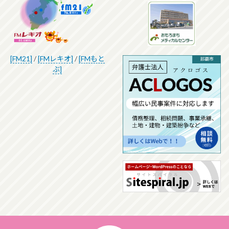
[FM21]
/
[FMレキオ]
/
[FMもと
ぶ]