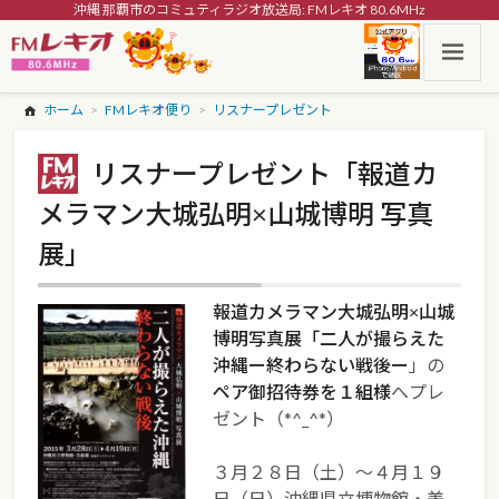
沖縄 那覇市のコミュティラジオ放送局: FMレキオ 80.6MHz
ホーム
FMレキオ便り
リスナープレゼント
リスナープレゼント「報道カ
メラマン大城弘明×山城博明 写真
展」
報道カメラマン大城弘明×山城
博明写真展「二人が撮らえた
沖縄ー終わらない戦後ー
」の
ペア御招待券を１組様
へプレ
ゼント（*^_^*）
３月２８日（土）～４月１９
日（日）沖縄県立博物館・美