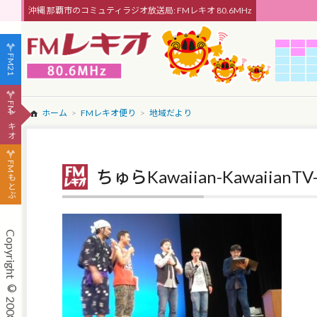
沖縄 那覇市のコミュティラジオ放送局: FMレキオ 80.6MHz
FM21
FMレキオ
ホーム
FMレキオ便り
地域だより
FMもとぶ
ちゅらKawaiian-Kawai