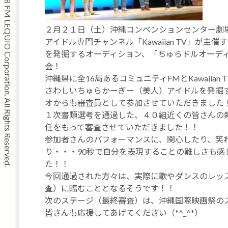
Copyright © 2008 FM LEQUIO Corporation. All Rights Reserved.
２月２１日（土）沖縄コンベンションセンター劇
アイドル専門チャンネル「Kawaiian TV」が
を発掘するオーディション、「ちゅらドルオーデ
会！
沖縄県に全16局あるコミュニティFMとKawaiia
さわしいちゅらかーぎー（美人）アイドルを発掘
オからも審査員として参加させていただきました
１次書類選考を通過した、４０組近くの皆さんの
任をもって審査させていただきました！！
参加者さんのパフォーマンスに、関心したり、笑
り・・・90秒で自分を表現することの難しさも感
た！！
今回通過された方々は、実際に歌やダンスのレッ
査）に臨むこととなるそうです！！
次のステージ（最終審査）は、沖縄国際映画祭の
皆さんも応援してあげてください（*^_^*）