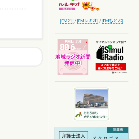
[FM21]
/
[FMレキオ]
/
[FMもとぶ]