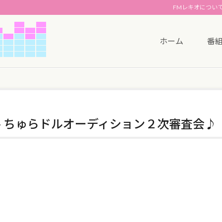
FMレキオについ
ホーム
番
ianTV- ちゅらドルオーディション２次審査会♪