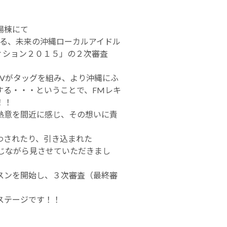
場棟にて
主催する、未来の沖縄ローカルアイドル
ィション２０１５」の２次審査
n TVがタッグを組み、より沖縄にふ
する・・・ということで、FMレキ
！！
熱意を間近に感じ、その想いに責
わされたり、引き込まれた
じながら見させていただきまし
スンを開始し、３次審査（最終審
ステージです！！