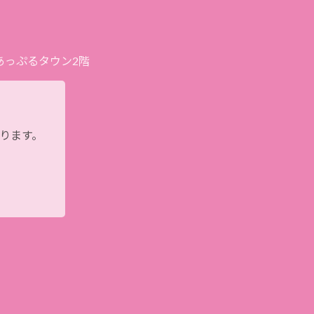
プあっぷるタウン2階
おります。