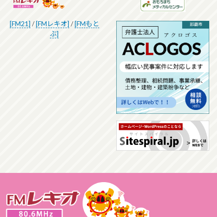
[FM21]
/
[FMレキオ]
/
[FMもと
ぶ]