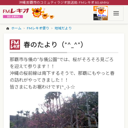
沖縄 那覇市のコミュティラジオ放送局: FMレキオ 80.6MHz
ホーム
FMレキオ便り
地域だより
春のたより（*^_^*）
那覇市与儀の”与儀公園”では、桜がそろそろ見ごろ
を迎えて参ります！！
沖縄の桜前線は南下するそうで、那覇にもやっと春
の訪れがやってきました！！
皆さまにもお裾わけです(^_-)-☆