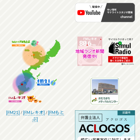
[FM21]
/
[FMレキオ]
/
[FMもと
ぶ]