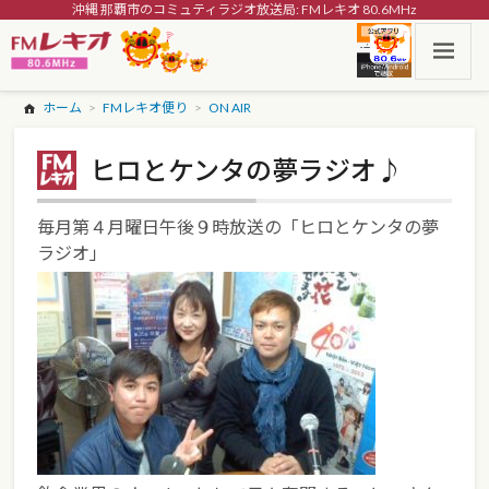
沖縄 那覇市のコミュティラジオ放送局: FMレキオ 80.6MHz
ホーム
FMレキオ便り
ON AIR
ヒロとケンタの夢ラジオ♪
毎月第４月曜日午後９時放送の「ヒロとケンタの夢
ラジオ」