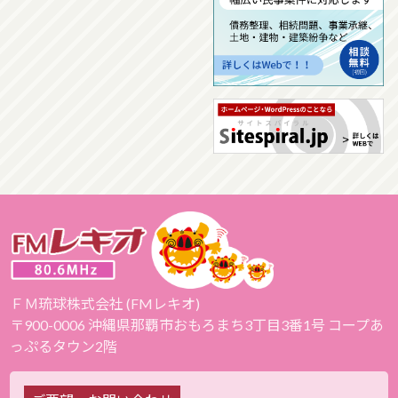
ＦＭ琉球株式会社 (FMレキオ)
〒900-0006 沖縄県那覇市おもろまち3丁目3番1号 コープあ
っぷるタウン2階