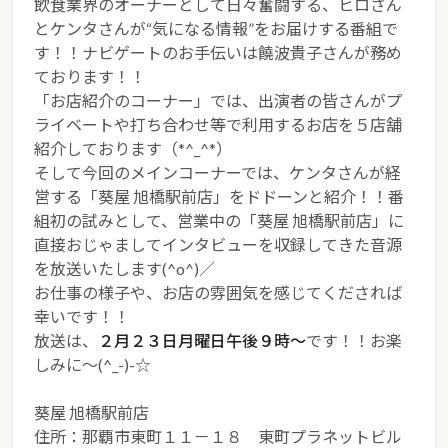
飲食業界のオーナーとして日々奮闘する、ヒロさん
とケンタさんが“気になる情報”をお届けする番組で
す！！ナビゲートのお手伝いは饒波貴子さんが務め
ております！！
「お店紹介のコーナー」では、出演者の皆さんがプ
ライベートや打ち合わせ等で利用するお店を５店舗
紹介しております（*^_^*）
そして今回のメインコーナーでは、ケンタさんが経
営する「葵屋 旭橋駅前店」をドドーンと紹介！！番
組初の試みとして、営業中の「葵屋 旭橋駅前店」に
直接おじゃましてインタビューを収録してきた音源
を放送いたします(^o^)／
お仕事の様子や、お店の雰囲気を感じてくだされば
幸いです！！
放送は、
２月２３日月曜日午後９時～
です！！お楽
しみに～(^_-)-☆
葵屋 旭橋駅前店
住所：那覇市東町１１－１８ 東町プラネットビル