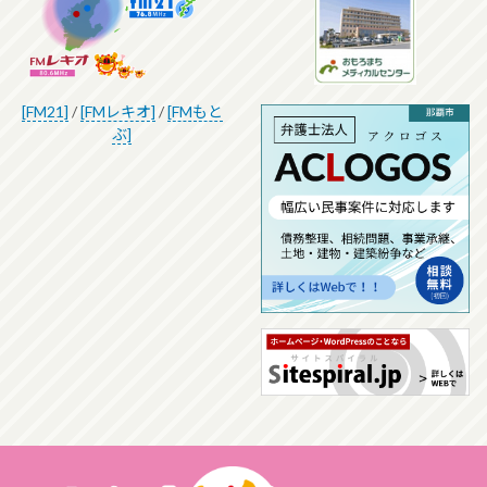
[FM21]
/
[FMレキオ]
/
[FMもと
ぶ]