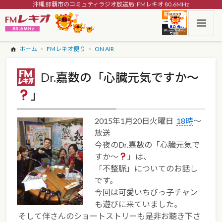
沖縄 那覇市のコミュティラジオ放送局: FMレキオ 80.6MHz
ホーム
FMレキオ便り
ON AIR
Dr.嘉数の「心臓元気ですか〜
」
2015年1月20日火曜日
18時
〜
放送
今夜のDr.嘉数の「心臓元気で
すか〜
」は、
「不整脈」についてのお話し
です。
今回は可愛いちびっ子チャン
も遊びに来ていました。
そして伴さんのショートストリーも是非お聴き下さ