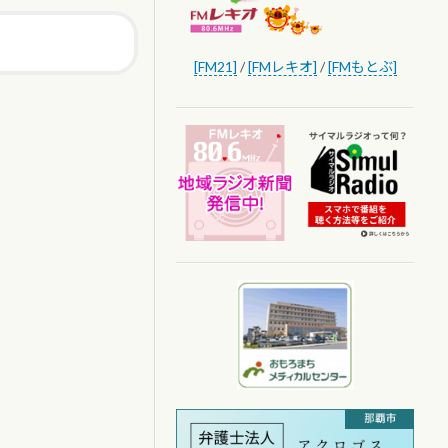
[FM21]
/
[FMレキオ]
/
[FMもとぶ]