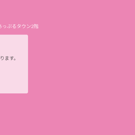
プあっぷるタウン2階
おります。