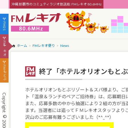
沖縄 那覇市のコミュティラジオ放送局: FMレキオ 80.6MHz
FM21
FMレキオ
ホーム
FMレキオ便り
News
FMもとぶ
終了「ホテルオリオンもとぶ
ホテルオリオンもとぶリゾート＆スパ様より、ご
ト「温泉＆ランチのペアご招待券」は、応募期日
また、応募多数の中から抽選により２組の方が当
ます。当選者には追ってＦＭレキオスタッフより
沢山のご応募有難うございました（*^_^*）