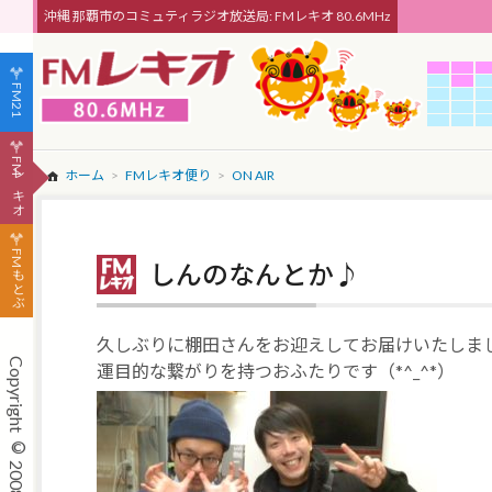
沖縄 那覇市のコミュティラジオ放送局: FMレキオ 80.6MHz
FM21
FMレキオ
ホーム
FMレキオ便り
ON AIR
FMもとぶ
しんのなんとか♪
久しぶりに棚田さんをお迎えしてお届けいたしま
運目的な繋がりを持つおふたりです（*^_^*）