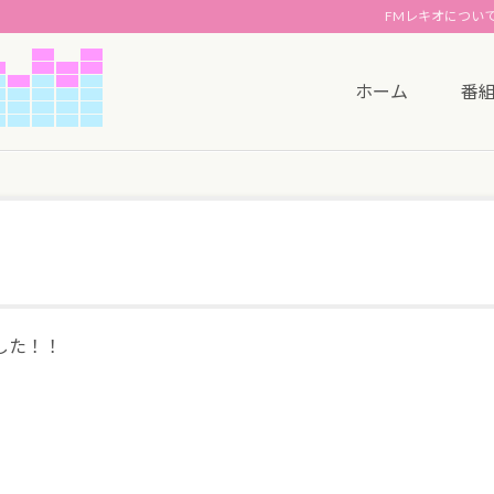
FMレキオについ
ホーム
番
した！！