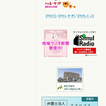
[FM21]
/
[FMレキオ]
/
[FMもとぶ]