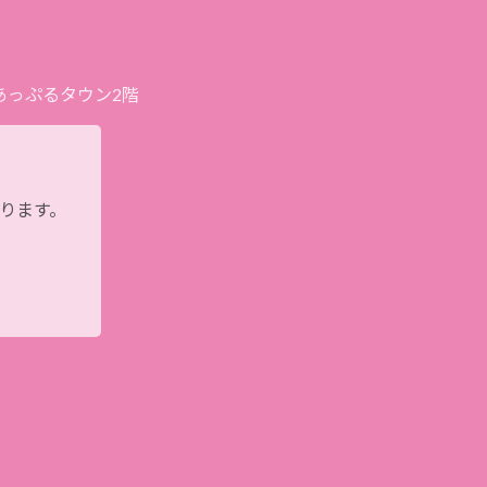
プあっぷるタウン2階
おります。