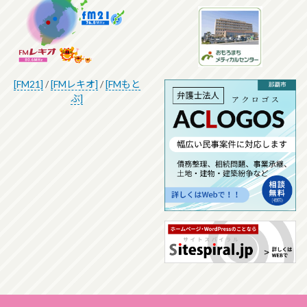
[FM21]
/
[FMレキオ]
/
[FMもと
ぶ]