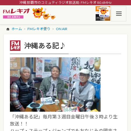
沖縄 那覇市のコミュティラジオ放送局: FMレキオ 80.6MHz
ホーム
FMレキオ便り
ON AIR
沖縄ある記♪
「沖縄ある記」毎月第３週目金曜日午後３時より生
放送！！
ハップ・ステップ・ジャンプでもおなじみの國吉さ