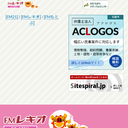
[FM21]
/
[FMレキオ]
/
[FMもと
ぶ]