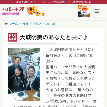
沖縄 那覇市のコミュティラジオ放送局: FMレキオ 80.6MHz
ホーム
FMレキオ便り
ON AIR
大城明美のあなたと共に♪
「大城明美のあなたと共に」
毎月第２・４週目金曜日18：
00～
番組パーソナリティの大城明
美さんが、毎回素敵なゲスト
をお招きしてお話しを伺う、
ゲストトーク番組です！！
今週のお客様は、”年の瀬の
今、最強の味方のお助けマ
ン”整理収納アドバイザー・オ
フィスサクガワの佐久川光江さんを迎え、「会社や