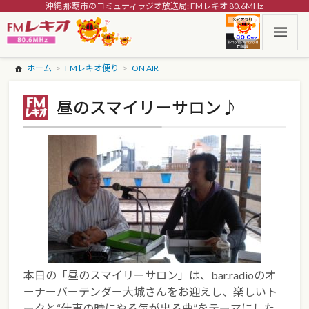
沖縄 那覇市のコミュティラジオ放送局: FMレキオ 80.6MHz
ホーム
FMレキオ便り
ON AIR
昼のスマイリーサロン♪
本日の「昼のスマイリーサロン」は、bar.radioのオ
ーナーバーテンダー大城さんをお迎えし、楽しいト
ークと“仕事の時にやる気が出る曲”をテーマにした