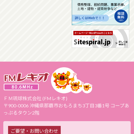
ＦＭ琉球株式会社 (FMレキオ)
〒900-0006 沖縄県那覇市おもろまち3丁目3番1号 コープあ
っぷるタウン2階
ご要望・お問い合わせ