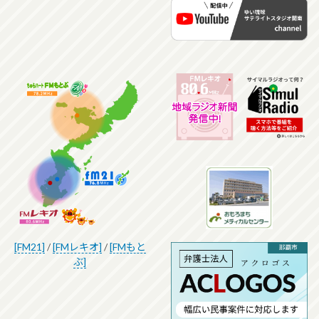
[FM21]
/
[FMレキオ]
/
[FMもと
ぶ]