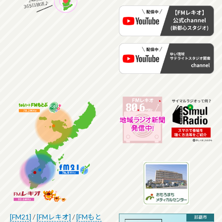
[FM21]
/
[FMレキオ]
/
[FMもと