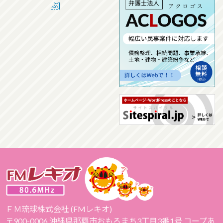
ぶ]
ＦＭ琉球株式会社 (FMレキオ)
〒900-0006 沖縄県那覇市おもろまち3丁目3番1号 コープあ