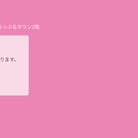
プあっぷるタウン2階
おります。