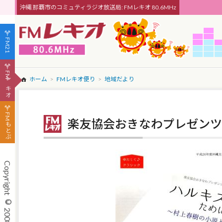
沖縄 那覇市のコミュティラジオ放送局: FMレキオ 80.6MHz
FM21
FMレキオ
ホーム
FMレキオ便り
地域だより
FMもとぶ
楽友協会おきなわプレゼンツ 