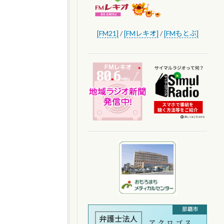
[FM21]
/
[FMレキオ]
/
[FMもとぶ]