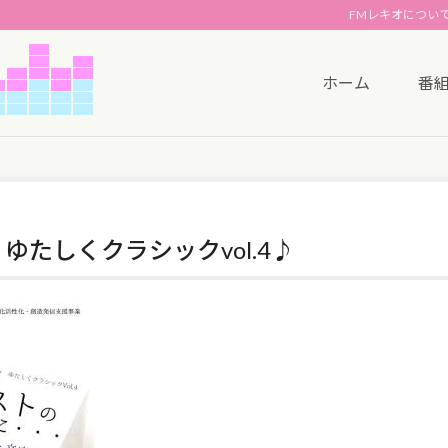
FMレキオについ
ホーム
番
ゆたしくクラシックvol.4♪