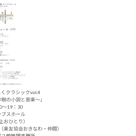
クラシックvol.4
春樹の小説と音楽～」
0～19：30
ンブスホール
上おひとり）
（楽友協会おきなわ・仲間）
ブス館管理事務所