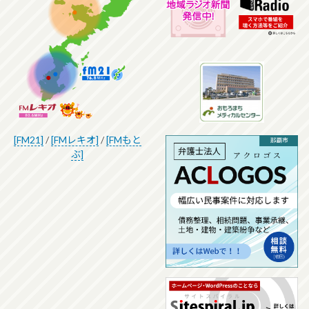
[FM21]
/
[FMレキオ]
/
[FMもと
ぶ]