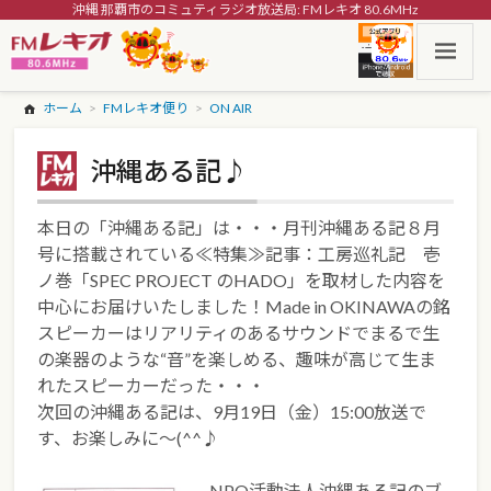
沖縄 那覇市のコミュティラジオ放送局: FMレキオ 80.6MHz
ホーム
FMレキオ便り
ON AIR
沖縄ある記♪
本日の「沖縄ある記」は・・・月刊沖縄ある記８月
号に搭載されている≪特集≫記事：工房巡礼記 壱
ノ巻「SPEC PROJECT のHADO」を取材した内容を
中心にお届けいたしました！Made in OKINAWAの銘
スピーカーはリアリティのあるサウンドでまるで生
の楽器のような“音”を楽しめる、趣味が高じて生ま
れたスピーカーだった・・・
次回の沖縄ある記は、9月19日（金）15:00放送で
す、お楽しみに～(^^♪
NPO活動法人沖縄ある記のブ