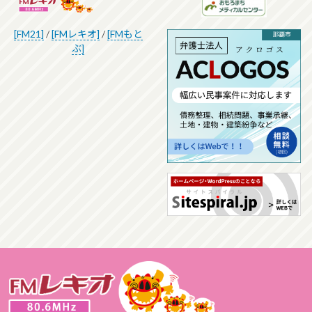
[FM21]
/
[FMレキオ]
/
[FMもと
ぶ]