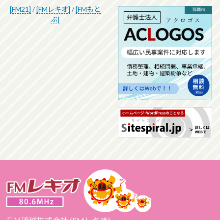
[FM21]
/
[FMレキオ]
/
[FMもと
ぶ]