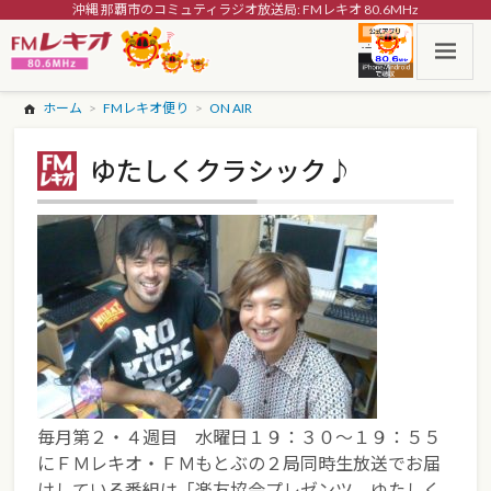
沖縄 那覇市のコミュティラジオ放送局: FMレキオ 80.6MHz
ホーム
FMレキオ便り
ON AIR
ゆたしくクラシック♪
毎月第２・４週目 水曜日１９：３０～１９：５５
にＦＭレキオ・ＦＭもとぶの２局同時生放送でお届
けしている番組は「楽友協会プレゼンツ ゆたしく