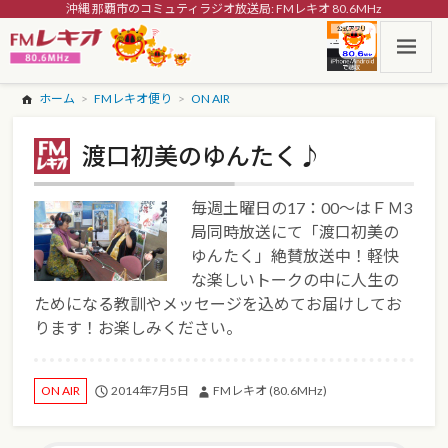
沖縄 那覇市のコミュティラジオ放送局: FMレキオ 80.6MHz
ホーム
FMレキオ便り
ON AIR
渡口初美のゆんたく♪
毎週土曜日の17：00～はＦＭ3
局同時放送にて「渡口初美の
ゆんたく」絶賛放送中！軽快
な楽しいトークの中に人生の
ためになる教訓やメッセージを込めてお届けしてお
ります！お楽しみください。
2014年7月5日
FMレキオ (80.6MHz)
ON AIR