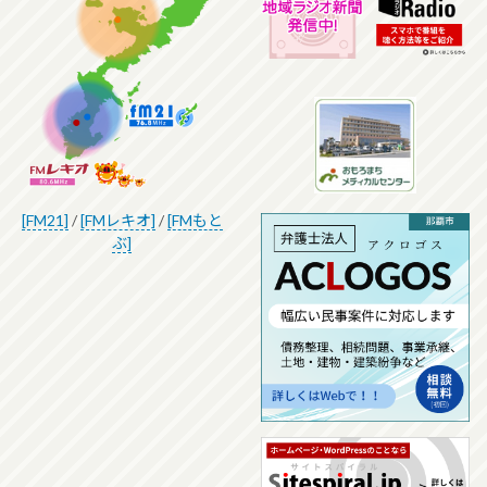
[FM21]
/
[FMレキオ]
/
[FMもと
ぶ]