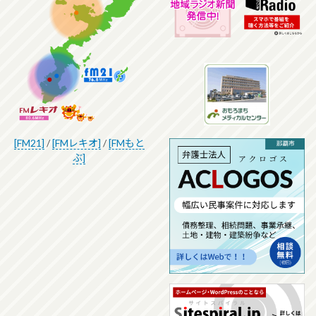
[FM21]
/
[FMレキオ]
/
[FMもと
ぶ]