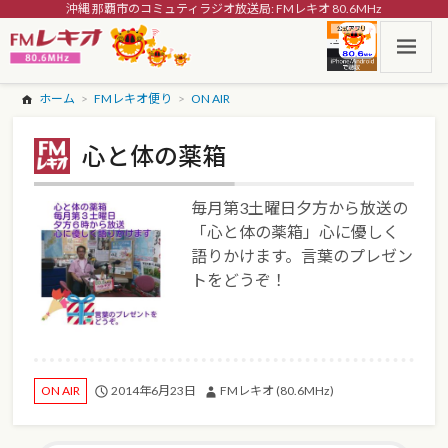
沖縄 那覇市のコミュティラジオ放送局: FMレキオ 80.6MHz
ホーム
FMレキオ便り
ON AIR
心と体の薬箱
毎月第3土曜日夕方から放送の
「心と体の薬箱」心に優しく
語りかけます。言葉のプレゼン
トをどうぞ！
2014年6月23日
FMレキオ (80.6MHz)
ON AIR