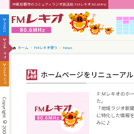
沖縄 那覇市のコミュティラジオ放送局: FMレキオ 80.6MHz
FM21
FMレキオ
ホーム
FMレキオ便り
News
FMもとぶ
ホームページをリニューアル
ＦＭレキオのホ
た。
「地域ラジオ新
に特化した情報
みに♪