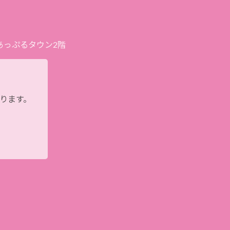
プあっぷるタウン2階
おります。