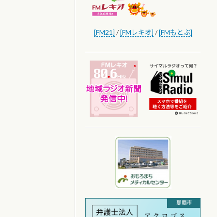
[FM21]
/
[FMレキオ]
/
[FMもとぶ]