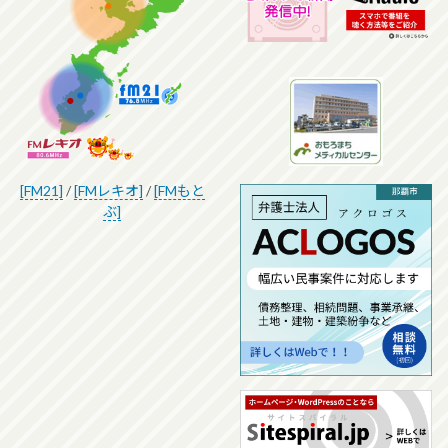
[FM21]
/
[FMレキオ]
/
[FMもと
ぶ]